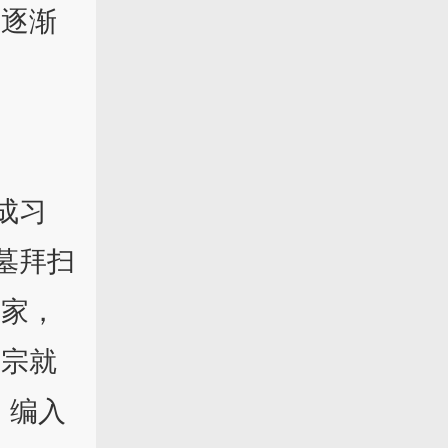
祭逐渐
成习
墓拜扫
之家，
玄宗就
，编入