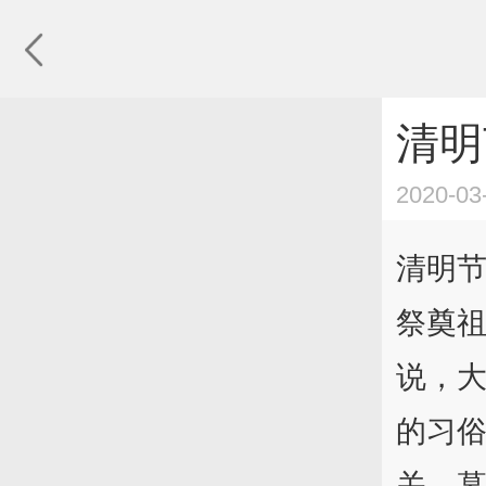
清明
2020-03
清明
祭奠
说，
的习
关，