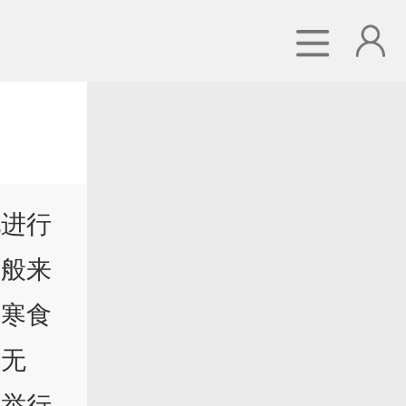
地进行
一般来
自寒食
祭无
只举行