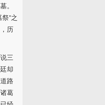
扫墓。
祭”之
墓，历
一说三
朝廷却
野道路
祭诸葛
却已经