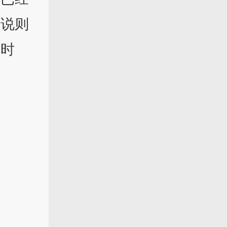
一说则
秋时