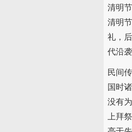
清明
清明节
礼，
代沿
民间
国时
没有
上拜
亮于