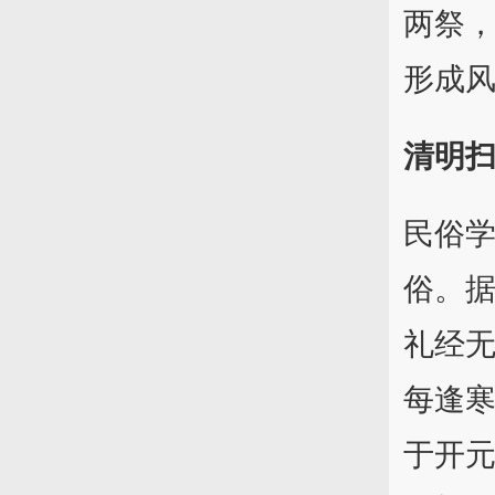
两祭
形成
清明
民俗学
俗。据
礼经
每逢
于开元