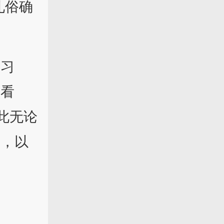
礼俗确
成习
分看
此无论
纸，以