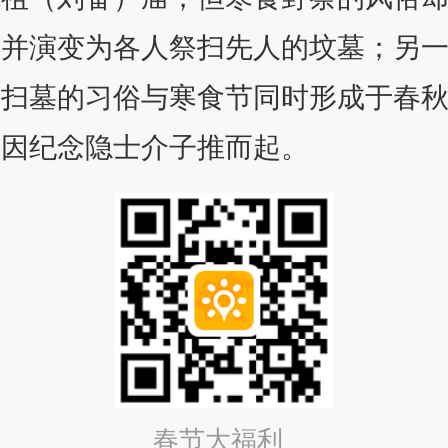
，并演变为各人祭扫先人的坟墓；另
食扫墓的习俗与寒食节同时形成于春
都因纪念隐士介子推而起。
春节大福利