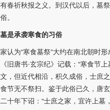
，有春祈秋报之义。到汉代以后，墓
风俗。
扫墓是承袭寒食的习俗
家认为“寒食墓祭”大约在南北朝时形
《旧唐书·玄宗纪》记载：“寒食节上
无文，但近代相沿，积久成俗，士庶
寒食节无不祭扫。鉴于此俗已久，唐
二十年下诏：“士庶之家，宜许上墓