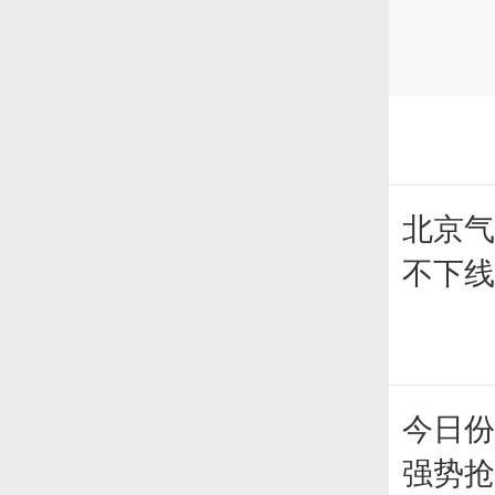
北京气
不下
今日份
强势