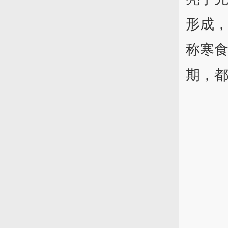
形成
称寒
期，