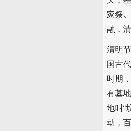
家祭
融，
清明节
国古
时期
有墓地
地叫“
动，