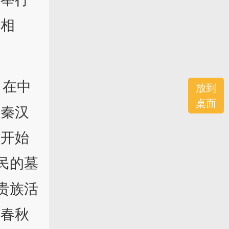
渐相
。在中
放到
桌面
。秦汉
后开始
民的墓
贵族活
分春秋