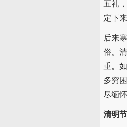
五礼，
定下
后来
俗。
重。如
多穷
尽缅
清明