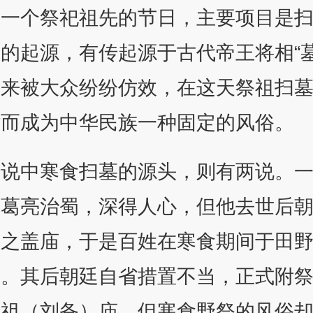
节一个祭祀祖先的节日，主要项目是
的起源，有传起源于古代帝王将相“墓
后来被大众纷纷仿效，在这天祭祖扫
袭而成为中华民族一种固定的风俗。
传说中寒食扫墓的源头，则有两说。
诸葛亮治蜀，深得人心，但他去世后
为之盖庙，于是百姓在寒食期间于田
祭。其后朝廷自省措置不当，正式附
先祖（刘备）庙，但寒食野祭的风俗