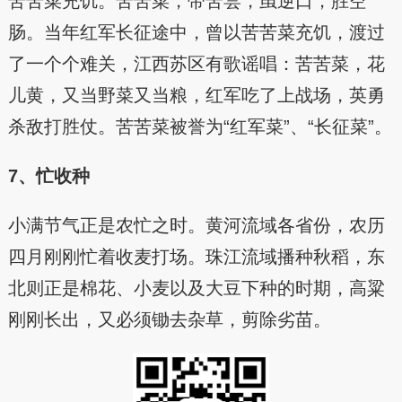
苦苦菜充饥。苦苦菜，带苦尝，虽逆口，胜空
肠。当年红军长征途中，曾以苦苦菜充饥，渡过
了一个个难关，江西苏区有歌谣唱：苦苦菜，花
儿黄，又当野菜又当粮，红军吃了上战场，英勇
杀敌打胜仗。苦苦菜被誉为“红军菜”、“长征菜”。
7、忙收种
小满节气正是农忙之时。黄河流域各省份，农历
四月刚刚忙着收麦打场。珠江流域播种秋稻，东
北则正是棉花、小麦以及大豆下种的时期，高粱
刚刚长出，又必须锄去杂草，剪除劣苗。