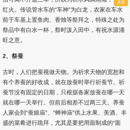
桌面
红火。传说管水车的“车神”为白龙，农家在车水
前于车基上置鱼肉、香烛等祭拜之，特殊之处为
祭品中有白水一杯，祭时泼入田中，有祝水源涌
旺之意。
2、祭蚕
古时，人们把蚕视做天物。为祈求天物的宽恕和
有个养蚕的好收成，就在放蚕时举行祈蚕节。祈
蚕节没有固定的日期，只根据各家放蚕在哪一天
就在哪一天举行。但前后相差不过两三天。养蚕
人家会到“蚕娘庙”、“蝉神庙”供上水果、美酒、丰
盛的菜肴进行跪拜，尤其是要把用面制成的“面