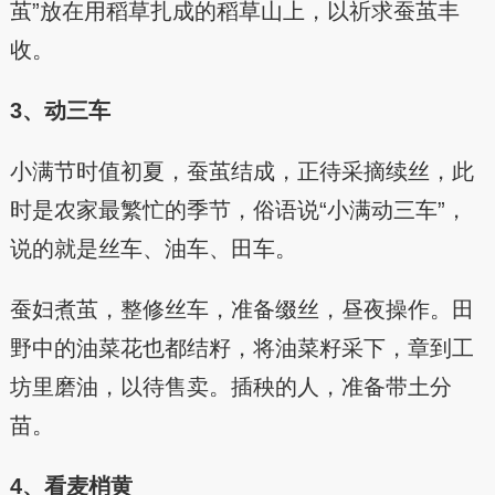
茧”放在用稻草扎成的稻草山上，以祈求蚕茧丰
收。
3、动三车
小满节时值初夏，蚕茧结成，正待采摘续丝，此
时是农家最繁忙的季节，俗语说“小满动三车”，
说的就是丝车、油车、田车。
蚕妇煮茧，整修丝车，准备缀丝，昼夜操作。田
野中的油菜花也都结籽，将油菜籽采下，章到工
坊里磨油，以待售卖。插秧的人，准备带土分
苗。
4、看麦梢黄