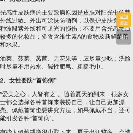
光感性皮肤病的主要致病原因是皮肤对阳光中的紫
放到
外线过敏。外出可涂抹防晒剂，以保护皮肤免受各
桌面
种波段紫外线和可见光的损伤；不要用含光感物质
较多的化妆品；多食含维生素A的食物及新鲜蔬菜
反馈
和水果。
油菜、菠菜、莴苣、无花果等，应尽量少吃；洗脸
时尽量不用热水、碱性肥皂、粗糙毛巾。
2、女性要防“首饰病”
“爱美之心，人皆有之”。随着夏天的到来，很多女
士都会选择各种首饰来装扮自己，让自己更加漂
亮。佩戴首饰也要讲究方法，如果佩戴不当，还可
能引发各种“首饰病”。
有些人佩戴戒指很少取下来，夏天出汗较多，会造