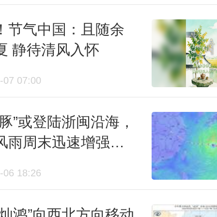
！节气中国：且随余
暑辞夏 静待清风入怀
-07 07:00
海豚”或登陆浙闽沿海，
风雨周末迅速增强，
台风或联手冷空气给
-06 18:26
制造强降雨
“灿鸿”向西北方向移动