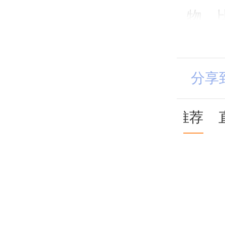
物。
以适
心情
分享
康。
推荐