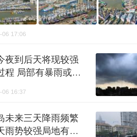
-06 17:06
今夜到后天将现较强
过程 局部有暴雨或大
并伴强对流
-06 16:37
岛未来三天降雨频繁
天雨势较强局地有大