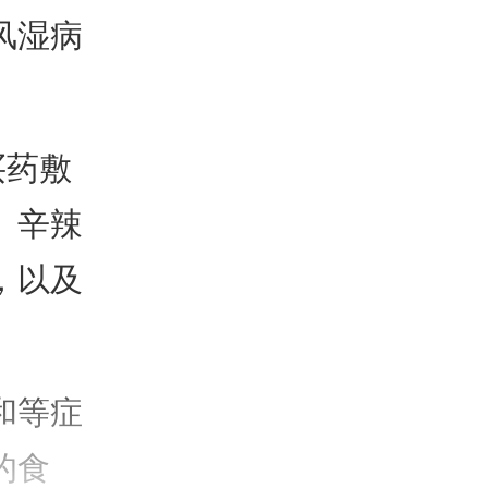
风湿病
买药敷
、辛辣
，以及
和等症
的食