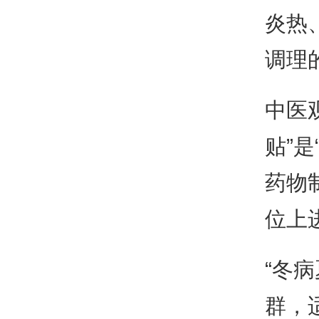
炎热
调理
中医
贴”
药物
位上
“冬
群，