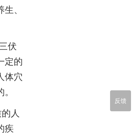
养生、
三伏
一定的
人体穴
的。
反馈
质的人
的疾