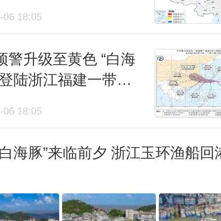
山洪灾害
-06 18:05
预警升级至黄色 “白海
或登陆浙江福建一带沿
-06 18:05
“白海豚”来临前夕 浙江玉环渔船回