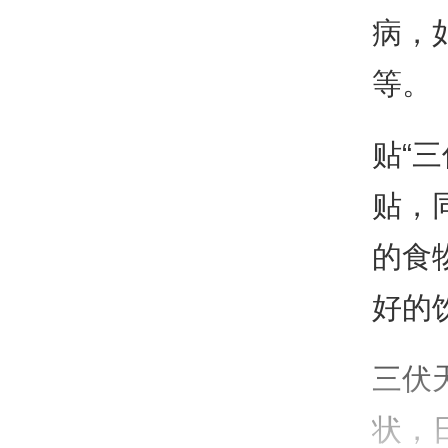
病，
等。
贴“
贴，
的食
好的
三伏
状，