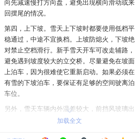
向先减速慢打方向盘，避免出现横向滑动或来
回摆尾的情况。
第四，上下坡。雪天上下坡时都要使用低档平
稳通过，中途不宜换档。上坡防熄火，下坡绝
对禁止空档滑行。新手雪天开车可改走辅路，
避免遇到坡度较大的立交桥。尽量避免在坡面
上泊车，因为很难使它重新启动。如果必须在
有雪的下坡泊车，要保证有足够的空间驶离泊
车位。
另外，雪天车辆内外温差较大，前挡风玻璃出
现雾气时需及时利用车内空调器调节车内温度
加载全文
除雾；如遇到侧滑，应顺着侧滑方向轻打方向