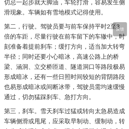
切忌一起步就大脚油，车轮打滑，容易发生侧
滑现象。车辆如有雪地模式记得使用。
第二，行驶。驾驶员要与前车保持平时2至3
反馈
倍的车距，尽量行驶在前车留下的车辙中，时
刻准备着提前刹车；缓打方向，适当加大转弯
半径；同时还要小心暗冰，高速公路上的桥
梁、涵洞、立交桥匝道、隧道洞口等路段极易
形成暗冰，还有一些日照时间较短的背阴路段
也易形成暗冰或间断冰带，驾驶员需均速缓慢
通过，切勿猛踩刹车、急打方向。
第三，刹车。雪天刹车过猛或转向太急易造成
车辆侧滑或甩尾，应采取早制动、缓制动，转