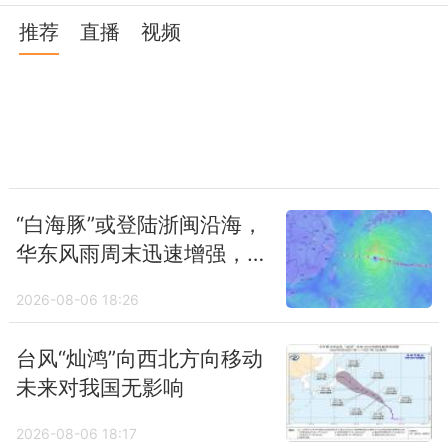
月6日）开场的时段，而今年广西于3月25日
推荐
直播
视频
就开始了，偏早12天，为近10年来第三早。
受此轮降雨过程影响，广东有可能就此入汛。
“白海豚”或登陆浙闽沿海，
华东风雨周末迅速增强，
后期台风或联手冷空气给
2026-08-06 18:26
北方制造强降雨
台风“灿鸿”向西北方向移动
未来对我国无影响
2026-08-06 18:17