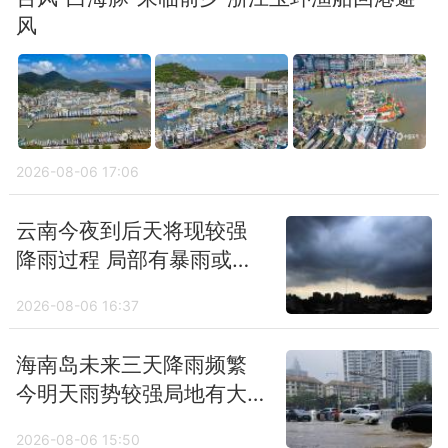
带又将迎来降雨过程。频繁的阴雨当中，南方
风
各地气温也大多维持在较常年同期略偏低的水
平，回升乏力，江淮、江南等地未来一周最高
气温大多难以超过20℃，华南不少地方最高
气温也多在20℃上下。
2026-08-06 17:06
胡啸提醒，今年清明祭扫、踏青出游的小伙伴
云南今夜到后天将现较强
们，需提前了解当地疫情防控、陵园祭扫政
降雨过程 局部有暴雨或大
策，合理安排出行时间和交通方式，尽量避开
暴雨并伴强对流
出行高峰和夜间行车；尤其北方地区、四川南
2026-08-06 16:37
部、云南等地森林火险气象等级较高，小伙伴
海南岛未来三天降雨频繁
们外出扫墓时需注意用火安全，文明祭扫，谨
今明天雨势较强局地有大
防火灾，同时佩戴口罩、墨镜等装备。
暴雨
2026-08-06 15:50