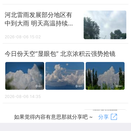
另外，墓园多山区、乡村道路，需注意行车安
全，如遇雨雾天气，要减速慢行，控制车速，
河北雷雨发展部分地区有
中到大雨 明天高温持续后
保持车距；春季气温起伏较大，需根据温差变
天将现降温
化及时添加衣服，谨防感冒。
2026-08-06 15:02
“清明时节雨纷纷”在南方还挺准的
今日份天空“显眼包” 北京浓积云强势抢镜
为何每年到了清明时节就多阴雨？胡啸分析，
每年的4月初，也就是清明时节前后，我国的
锋面雨带多位于我国的南部沿海地区，此时我
国的大部分地区，如长江流域、黄河流域和东
2026-08-06 14:35
北地区并没有进入雨季。不过，由于清明时节
台风“白海豚”将登陆华东沿
暖空气开始活跃，天气转暖，各地的平均气温
如果觉得内容有意思那就分享吧 ~
分享
海 浙江福建等地将现猛烈
明显升高，时不时会有冷空气从北向南影响我
台风雨