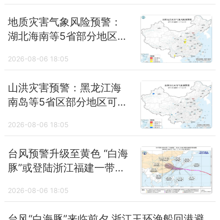
地质灾害气象风险预警：
湖北海南等5省部分地区风
险较高
2026-08-06 18:05
山洪灾害预警：黑龙江海
而北方大部以晴到多云的天气为主，降水稀
南岛等5省区部分地区可能
少，不过4月3-4日，受冷空气南下影响，东
发生山洪灾害
2026-08-06 18:05
北、华北等地将出现4-6℃，局地8℃以上的
降温，部分地区伴有4-6级风。
台风预警升级至黄色 “白海
豚”或登陆浙江福建一带沿
纵观整个清明时节（4月4日-19日），冷空气
海
依旧频繁，7-10日南方将迎来雨水间歇期，
2026-08-06 18:05
进入中旬后11-15日长江中下游到华南北部一
台风“白海豚”来临前夕 浙江玉环渔船回港避