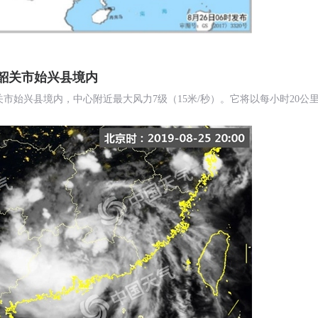
于韶关市始兴县境内
韶关市始兴县境内，中心附近最大风力7级（15米/秒）。它将以每小时20