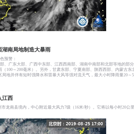
西湖南局地制造大暴雨
黄色预警：
，福建南部、广东大部、广西中东部、江西西南部、湖南中南部和北部等地的
（100～200毫米）。另外，甘肃东部、宁夏南部、陕西西部、内蒙古
局地并伴有短时强降水和雷暴大风等强对流天气，最大小时降雨量20～5
入江西
赣州市龙南县境内，中心附近最大风力7级（16米/秒）。它将以每小时20