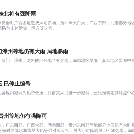
东桂北将有强降雨
云系仍会对广西各地造成风雨影响。预计今天白天，广西东部、北部部分地
意防范山体滑坡、塌方等灾害。
门漳州等地仍有大雨 局地暴雨
州、厦门、漳州、龙岩的部分地区有大雨，局部地区暴雨，其余地区普遍中
压 已停止编号
市平远县境内减弱为热带低压，目前其风力进一步减弱，已很难确定其环流中心
西贵州等地仍有强降雨
影响，广东西部、广西大部、湖南西部、贵州东南部等地部分地区仍有大到
伴有短时强降水和雷暴大风等强对流天气，最大小时降雨量20～50毫米，局