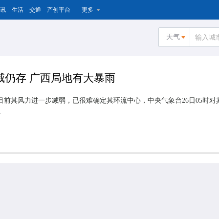
讯
生活
交通
产创平台
更多
天气
威仍存 广西局地有大暴雨
压，目前其风力进一步减弱，已很难确定其环流中心，中央气象台26日05时
。