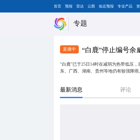
首页
预报
雷达
云图
临近预报
专业产品
资
专题
“白鹿”停止编号余
直播中
“白鹿”已于25日14时在减弱为热带低
东、广西、湖南、贵州等地仍有较强降雨
最新消息
评论