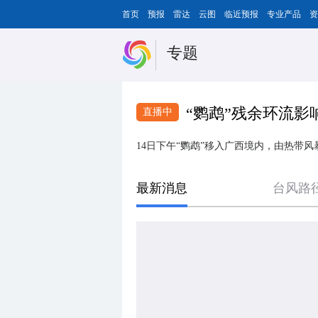
首页
预报
雷达
云图
临近预报
专业产品
资
专题
“鹦鹉”残余环流影
直播中
14日下午“鹦鹉”移入广西境内，由热带
最新消息
台风路