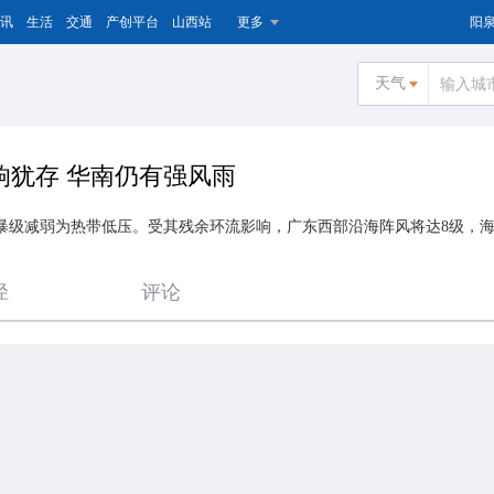
讯
生活
交通
产创平台
山西站
更多
阳
天气
响犹存 华南仍有强风雨
风暴级减弱为热带低压。受其残余环流影响，广东西部沿海阵风将达8级，
径
评论