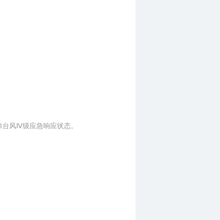
解除台风Ⅳ级应急响应状态。
。