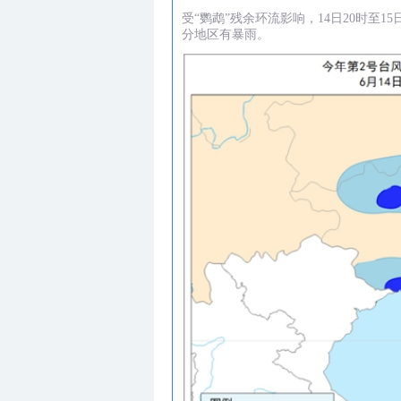
受“鹦鹉”残余环流影响，14日20时至
分地区有暴雨。