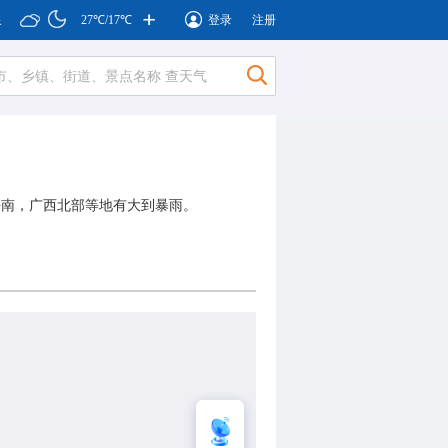
泉
27℃/17℃
登录
注册
+
海南，广西北部等地有大到暴雨。