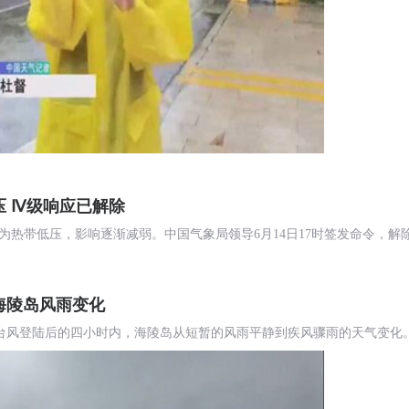
压 Ⅳ级响应已解除
弱为热带低压，影响逐渐减弱。中国气象局领导6月14日17时签发命令，
海陵岛风雨变化
台风登陆后的四小时内，海陵岛从短暂的风雨平静到疾风骤雨的天气变化