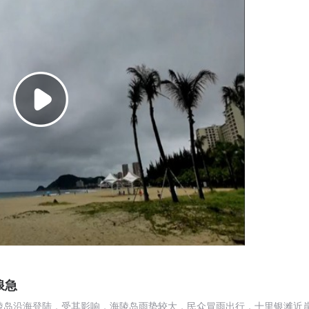
浪急
海陵岛沿海登陆，受其影响，海陵岛雨势较大，民众冒雨出行，十里银滩近