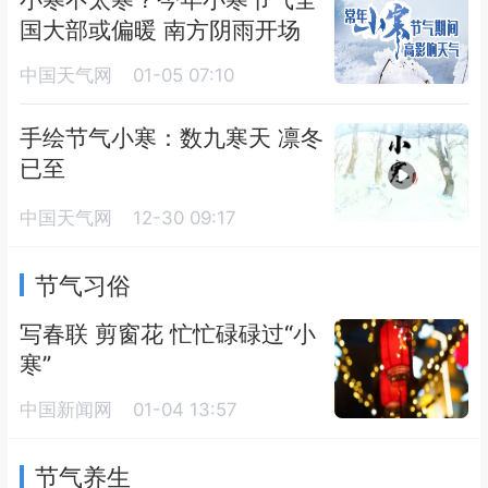
国大部或偏暖 南方阴雨开场
中国天气网
01-05 07:10
手绘节气小寒：数九寒天 凛冬
已至
中国天气网
12-30 09:17
节气习俗
写春联 剪窗花 忙忙碌碌过“小
寒”
中国新闻网
01-04 13:57
节气养生