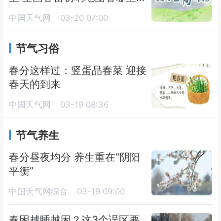
将闻雷
中国天气网
03-20 07:00
节气习俗
春分这样过：竖蛋品春菜 迎接
春天的到来
中国天气网
03-19 08:36
节气养生
春分昼夜均分 养生重在“阴阳
平衡”
中国天气网综合
03-19 09:00
春困越睡越困？这3个误区要