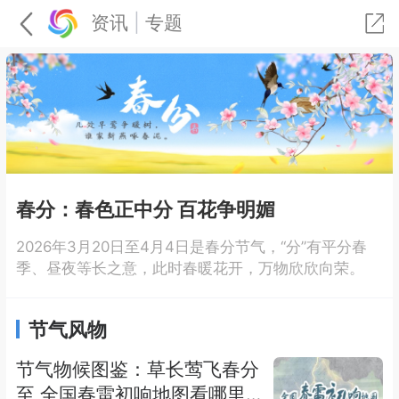
资讯
|
专题
春分：春色正中分 百花争明媚
2026年3月20日至4月4日是春分节气，“分”有平分春
季、昼夜等长之意，此时春暖花开，万物欣欣向荣。
节气风物
节气物候图鉴：草长莺飞春分
至 全国春雷初响地图看哪里即