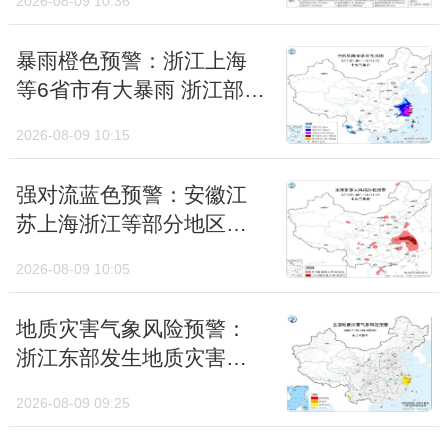
2026-08-09 10:36
晨在浙江舟山到福建福鼎
此后，地表热量积蓄越来越少，一年中最冷的
沿海登陆
数九寒天开始。
暴雨橙色预警：浙江上海
等6省市有大暴雨 浙江部分
地区有特大暴雨
2026-08-09 10:15
强对流蓝色预警：安徽江
苏上海浙江等部分地区有
10级以上雷暴大风
2026-08-09 10:05
地质灾害气象风险预警：
浙江东部发生地质灾害的
气象风险高
2026-08-09 09:25