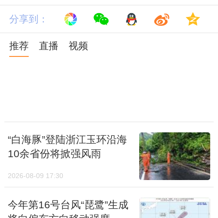
分享到：
常年冬至期间，黑龙江、吉林东部、内蒙古东
推荐
直播
视频
北部、青藏高原北部等地早已是冰天雪地，最
低气温跌至-20℃以下，当遭遇强冷空气影响
时，局地甚至能跌破-40℃，仿佛天然大冰
库，属于极寒区。除上述地区之外的西北和东
北地区大部，此时最低气温也在-10℃以下，
“白海豚”登陆浙江玉环沿海
属于天寒地冻的冰封区。
10余省份将掀强风雨
西北地区东南部、华北、黄淮一带常年冬至期
2026-08-09 17:30
间气温进一步下探，最低气温平均都不到冰
点，如果再加上刺骨寒风，冷冻区也是冷彻心
今年第16号台风“琵鹭”生成
扉。