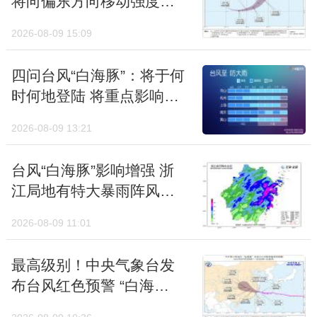
将向偏东方向移动强度缓
慢增强
四川盆地大部、贵州、云南北部以及长江中下
2026-08-09 15:09
游地区到华南北部等地，最低气温多在0至
四问台风“白海豚”：将于何
5℃上下，如果遭遇雨雪天气，湿冷魔法开
时何地登陆 将重点影响哪
启，全天仿佛都待在冰箱的冷藏室内。
些区域？
2026-08-09 13:21
此时最幸福的要数华南大部和云南南部地区，
常年冬至期间这些地方最低气温也在5℃之
台风“白海豚”影响增强 浙
上，属于不冻区。
江局地有特大暴雨阵风可
达13至16级
【冬至天气】终藏之气 至此而极
2026-08-09 11:01
“终藏之气，至此而极也。”冬至是二十四节气
最高级别！中央气象台发
的一个重要节点，冬至当天太阳几乎直射南回
布台风红色预警 “白海
豚”将于今日傍晚至明日凌
归线，是北半球白天最短，黑夜最长的一天。