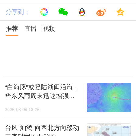
辆应当采取防滑措施；
分享到：
4.农牧区和种养殖业要备足饲料，做好防雪灾
推荐
直播
视频
和防冻害准备；
5.加固棚架等易被雪压的临时搭建物。
“白海豚”或登陆浙闽沿海，
华东风雨周末迅速增强，
后期台风或联手冷空气给
2026-08-06 18:26
北方制造强降雨
台风“灿鸿”向西北方向移动