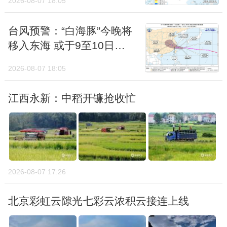
2026-08-07 18:05
东北冷涡体型庞大，移动速度格外缓慢，通常
会在同一个区域停留3天至5天左右。不过今
台风预警：“白海豚”今晚将
年5月以来，东北冷涡不仅频繁上线，6月上
移入东海 或于9至10日登
旬更是大部分时间都在东北上空盘踞；而且东
陆浙闽沿海
2026-08-07 18:05
北三面环山的地形会减缓冷涡的移动速度；鄂
霍次克海春季水温偏低，容易形成阻塞高压，
江西永新：中稻开镰抢收忙
如同一道“大气屏障”进一步锁住冷涡，让其结
构更稳定。
第二，东北冷涡带来的雨水批量上线，且降温
效果太强。今年6月上旬，东北东部、华北降
2026-08-07 17:26
雨明显较常年同期多了不少，石家庄经历了最
北京彩虹云隙光七彩云浓积云接连上线
多雨的一段时间；在冷涡和频繁降雨影响下，
河北承德、内蒙古图里河、黑龙江新林等地经