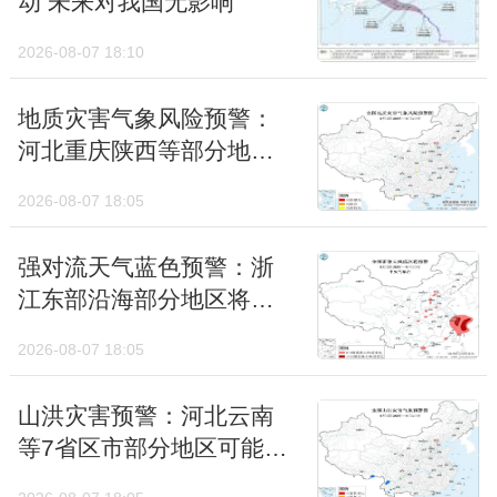
动 未来对我国无影响
每年5-6月是东北冷涡最活跃的时候，可今年
2026-08-07 18:10
从5月底开始冷涡更活跃，持续“霸榜”北方天
气舞台，存在感格外强！为何今年东北冷涡存
地质灾害气象风险预警：
在感这么强？
河北重庆陕西等部分地区
风险较高
2026-08-07 18:05
强对流天气蓝色预警：浙
江东部沿海部分地区将有
10级以上雷暴大风
2026-08-07 18:05
山洪灾害预警：河北云南
等7省区市部分地区可能发
第一，在北方上空盘踞的时间比较久。其实，
生山洪灾害