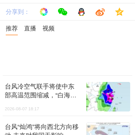
冷”，是盘踞在中高纬度高空、逆时针旋转的
分享到：
大型冷气团，相当于冷空气聚集地；此外，不
推荐
直播
视频
要被东北冷涡的名字误导了，它不止影响东北
地区，还会影响华北、黄淮乃至长江中下游地
区甚至华南。
台风冷空气联手将使中东
部高温范围缩减，“白海
豚”瞄准华东，暴雨大暴雨
2026-08-07 18:17
周末开启
台风“灿鸿”将向西北方向移