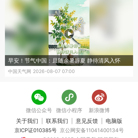
早安！节气中国：且随余暑辞夏 静待清风入怀
中国天气网
2026-08-07 07:00
微信公众号
微信小程序
新浪微博
关于我们
联系我们
意见反馈
电脑版
|
|
|
京ICP证010385号
京公网安备11041400134号