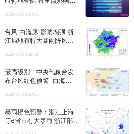
时何地登陆 将重点影响哪
温也会陆续下滑到常年同期平均水平附近，甚
些区域？
2026-08-09 13:21
至短暂转为偏低状态，不少地方最高气温累计
降温幅度能达到10℃左右。
台风“白海豚”影响增强 浙
像西宁，明天最高气温会降到16℃，兰州、
江局地有特大暴雨阵风可
达13至16级
银川15日至16日最高气温也会降到20℃附
2026-08-09 11:01
近；太原明天最高气温33℃，18日则降到
18℃，春装还不能着急收起来。
最高级别！中央气象台发
布台风红色预警 “白海
气温大起大落的同时，降雨格局也将出现重要
豚”将于今日傍晚至明日凌
2026-08-09 10:36
调整！此前，南方是我国的强降雨重心，暴
晨在浙江舟山到福建福鼎
沿海登陆
雨、大暴雨轮番上线。15日以后，环流形势
暴雨橙色预警：浙江上海
调整，经向度会加大，海上暖湿水汽大举北
等6省市有大暴雨 浙江部分
上，输送强度堪比盛夏水准；再配合冷空气东
地区有特大暴雨