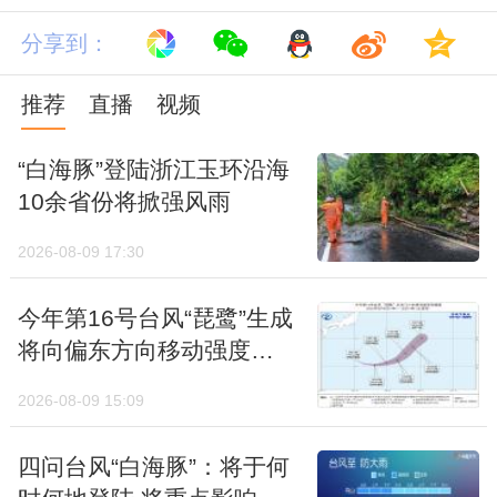
分享到：
推荐
直播
视频
另外，高温提早到来与“今夏更热”没有必然联
“白海豚”登陆浙江玉环沿海
系，不过这个夏天大家确实要警惕阶段性高温
10余省份将掀强风雨
热浪。据国家气候中心预测，今年6月至8月
2026-08-09 17:30
全国大部地区气温较常年同期偏高，华北、华
东、华中、华南、西南地区东部、新疆等地有
今年第16号台风“琵鹭”生成
阶段性高温热浪。
将向偏东方向移动强度缓
慢增强
那么，就一直热下去了？别慌，冷空气要来降
2026-08-09 15:09
温“救场”了！本周末到下周初，冷空气东移加
四问台风“白海豚”：将于何
上降雨增多，华北、东北、黄淮、江淮等地气