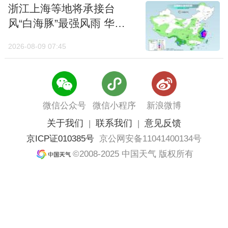
区仍有不确定性，大家记得多留意临近天气预
浙江上海等地将承接台
风“白海豚”最强风雨 华南
报更新，提前做好防范。（
制图/霍云怡
）
高温盘踞
2026-08-09 07:45
微信公众号
微信小程序
新浪微博
关于我们
联系我们
意见反馈
|
|
京ICP证010385号
京公网安备11041400134号
©2008-2025 中国天气 版权所有